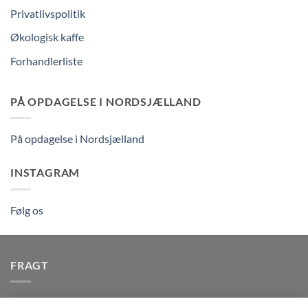
Privatlivspolitik
Økologisk kaffe
Forhandlerliste
PÅ OPDAGELSE I NORDSJÆLLAND
På opdagelse i Nordsjælland
INSTAGRAM
Følg os
FRAGT
Vi afsender pakker dagligt, det er din garanti for stabil