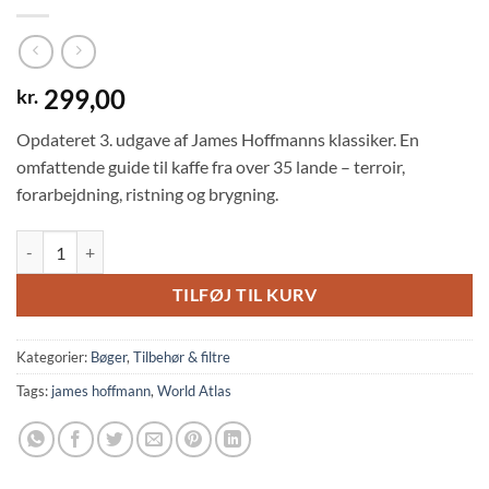
299,00
kr.
Opdateret 3. udgave af James Hoffmanns klassiker. En
omfattende guide til kaffe fra over 35 lande – terroir,
forarbejdning, ristning og brygning.
The World Atlas of Coffee - James Hoffmann 3RD Edition antal
TILFØJ TIL KURV
Kategorier:
Bøger
,
Tilbehør & filtre
Tags:
james hoffmann
,
World Atlas