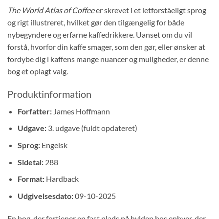
The World Atlas of Coffee
er skrevet i et letforståeligt sprog
og rigt illustreret, hvilket gør den tilgængelig for både
nybegyndere og erfarne kaffedrikkere. Uanset om du vil
forstå, hvorfor din kaffe smager, som den gør, eller ønsker at
fordybe dig i kaffens mange nuancer og muligheder, er denne
bog et oplagt valg.
Produktinformation
Forfatter:
James Hoffmann
Udgave:
3. udgave (fuldt opdateret)
Sprog:
Engelsk
Sidetal:
288
Format:
Hardback
Udgivelsesdato:
09-10-2025
En bog, der fortjener en fast plads på hylden hos enhver, der