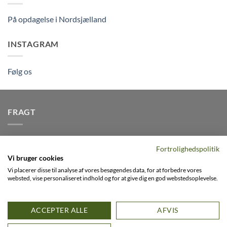
På opdagelse i Nordsjælland
INSTAGRAM
Følg os
FRAGT
Vi afsender pakker dagligt, det er din garanti for stabil
Fortrolighedspolitik
levering indenfor
2-3 dage
på alle pakker - Husk der er fri
Vi bruger cookies
levering på alle ordre over DKK395
Vi placerer disse til analyse af vores besøgendes data, for at forbedre vores
websted, vise personaliseret indhold og for at give dig en god webstedsoplevelse.
Visa
PayPal
Stripe
MasterCard
Cash
ACCEPTER ALLE
AFVIS
On
0
FACEBOOK
INSTAGRAM
VIMEO
Delivery