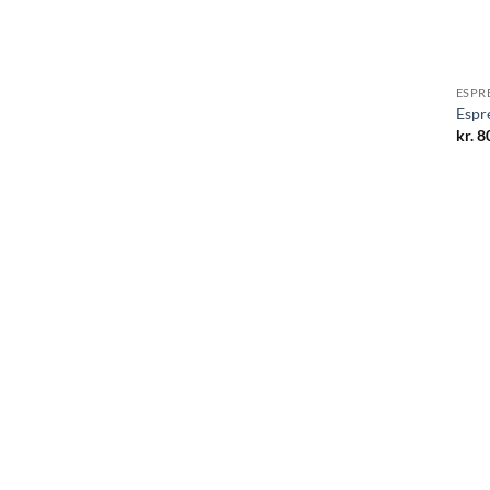
ESPR
Espr
kr.
80