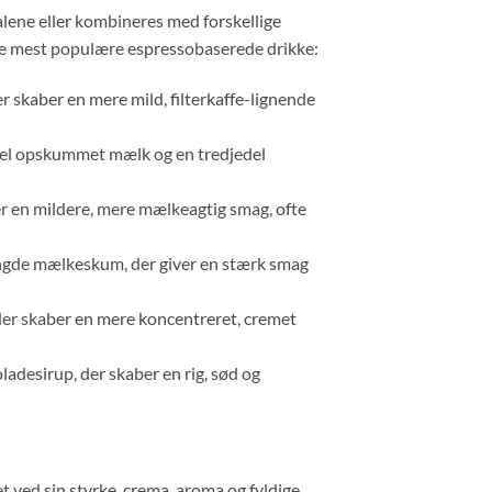
lene eller kombineres med forskellige
f de mest populære espressobaserede drikke:
 skaber en mere mild, filterkaffe-lignende
edel opskummet mælk og en tredjedel
er en mildere, mere mælkeagtig smag, ofte
ængde mælkeskum, der giver en stærk smag
der skaber en mere koncentreret, cremet
desirup, der skaber en rig, sød og
t ved sin styrke, crema, aroma og fyldige