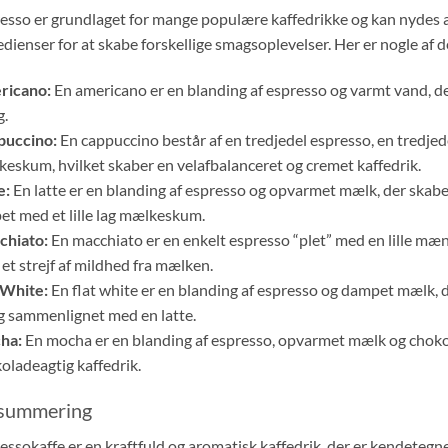
esso er grundlaget for mange populære kaffedrikke og kan nydes a
edienser for at skabe forskellige smagsoplevelser. Her er nogle a
ricano:
En americano er en blanding af espresso og varmt vand, der
g.
puccino:
En cappuccino består af en tredjedel espresso, en tredj
eskum, hvilket skaber en velafbalanceret og cremet kaffedrik.
e:
En latte er en blanding af espresso og opvarmet mælk, der skab
et med et lille lag mælkeskum.
chiato:
En macchiato er en enkelt espresso “plet” med en lille m
et strejf af mildhed fra mælken.
 White:
En flat white er en blanding af espresso og dampet mælk, 
 sammenlignet med en latte.
ha:
En mocha er en blanding af espresso, opvarmet mælk og chokola
oladeagtig kaffedrik.
summering
essokaffe er en kraftfuld og aromatisk kaffedrik, der er kendetegne