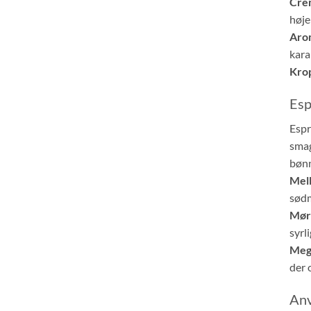
Cre
høje
Aro
kara
Kro
Esp
Espr
smag
bønn
Mell
sød
Mørk
syrl
Mege
der 
Anv