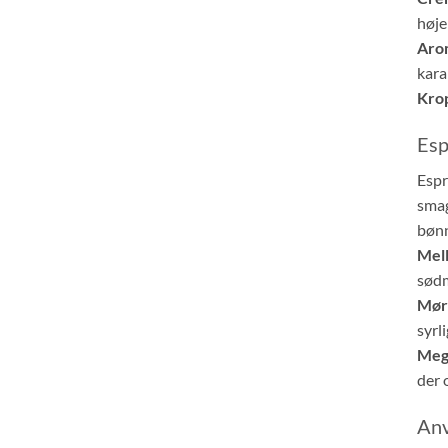
høje
Aro
kara
Kro
Esp
Espr
smag
bønn
Mell
sød
Mørk
syrl
Mege
der 
Anv