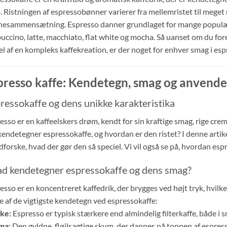
. Ristningen af espressobønner varierer fra mellemristet til meget
esammensætning. Espresso danner grundlaget for mange populær
uccino, latte, macchiato, flat white og mocha. Så uanset om du for
el af en kompleks kaffekreation, er der noget for enhver smag i es
presso kaffe: Kendetegn, smag og anvende
ressokaffe og dens unikke karakteristika
esso er en kaffeelskers drøm, kendt for sin kraftige smag, rige cr
kendetegner espressokaffe, og hvordan er den ristet? I denne artike
dforske, hvad der gør den så speciel. Vi vil også se på, hvordan esp
d kendetegner espressokaffe og dens smag?
esso er en koncentreret kaffedrik, der brygges ved højt tryk, hvilke
e af de vigtigste kendetegn ved espressokaffe:
ke:
Espresso er typisk stærkere end almindelig filterkaffe, både i 
ma:
Den gyldne, fløjlsagtige skum, der dannes på toppen af espress