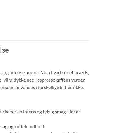
lse
ema og intense aroma. Men hvad er det præcis,
l vil vi dykke ned i espressokaffens verden
ressoen anvendes i forskellige kaffedrikke.
t skaber en intens og fyldig smag. Her er
smag og koffeinindhold.