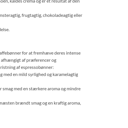
oen, kaldes crema og er et resultat af den
steragtig, frugtagtig, chokoladeagtig eller
else.
affebønner for at fremhæve deres intense
, afhængigt af præferencer og
ristning af espressobønner:
 med en mild syrlighed og karamelagtig
ter smag med en stærkere aroma og mindre
 næsten brændt smag og en kraftig aroma,