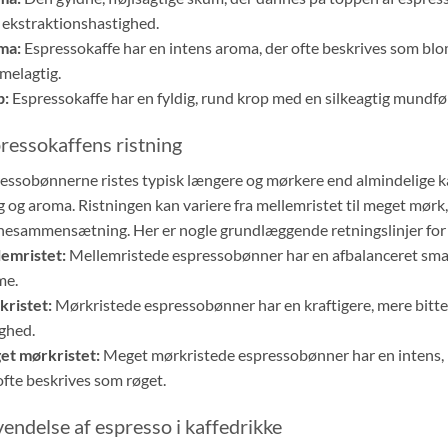
 ekstraktionshastighed.
ma:
Espressokaffe har en intens aroma, der ofte beskrives som blom
melagtig.
p:
Espressokaffe har en fyldig, rund krop med en silkeagtig mundføl
ressokaffens ristning
essobønnerne ristes typisk længere og mørkere end almindelige k
 og aroma. Ristningen kan variere fra mellemristet til meget mørk
esammensætning. Her er nogle grundlæggende retningslinjer for 
emristet:
Mellemristede espressobønner har en afbalanceret smag
me.
ristet:
Mørkristede espressobønner har en kraftigere, mere bit
ighed.
t mørkristet:
Meget mørkristede espressobønner har en intens,
ofte beskrives som røget.
endelse af espresso i kaffedrikke