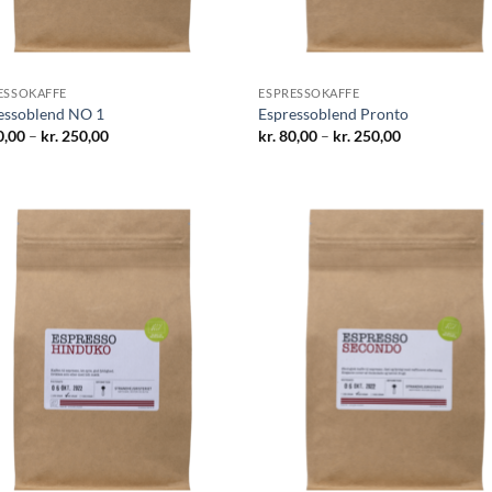
ESSOKAFFE
ESPRESSOKAFFE
essoblend NO 1
Espressoblend Pronto
Prisinterval:
Prisinterval:
,00
–
kr.
250,00
kr.
80,00
–
kr.
250,00
kr. 80,00
kr. 80,00
til
til
kr. 250,00
kr. 250,00