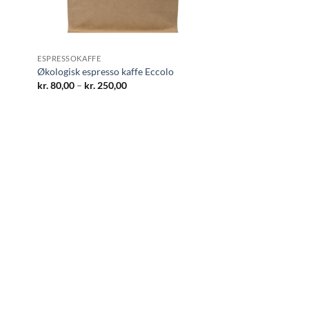
ESPRESSOKAFFE
Økologisk espresso kaffe Eccolo
Prisinterval:
kr.
80,00
–
kr.
250,00
kr. 80,00
til
kr. 250,00