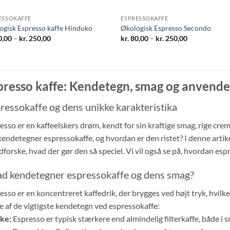
ESSOKAFFE
ESPRESSOKAFFE
ogisk Espresso kaffe Hinduko
Økologisk Espresso Secondo
Prisinterval:
Prisinterval:
,00
–
kr.
250,00
kr.
80,00
–
kr.
250,00
kr. 80,00
kr. 80,00
til
til
kr. 250,00
kr. 250,00
presso kaffe: Kendetegn, smag og anvende
ressokaffe og dens unikke karakteristika
esso er en kaffeelskers drøm, kendt for sin kraftige smag, rige cr
kendetegner espressokaffe, og hvordan er den ristet? I denne artike
dforske, hvad der gør den så speciel. Vi vil også se på, hvordan esp
d kendetegner espressokaffe og dens smag?
esso er en koncentreret kaffedrik, der brygges ved højt tryk, hvilke
e af de vigtigste kendetegn ved espressokaffe:
ke:
Espresso er typisk stærkere end almindelig filterkaffe, både i 