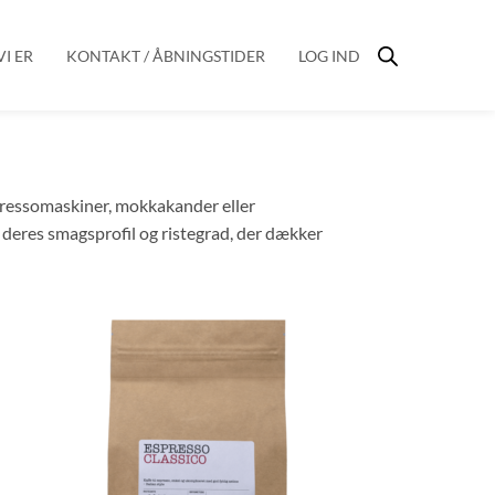
I ER
KONTAKT / ÅBNINGSTIDER
LOG IND
spressomaskiner, mokkakander eller
 deres smagsprofil og ristegrad, der dækker