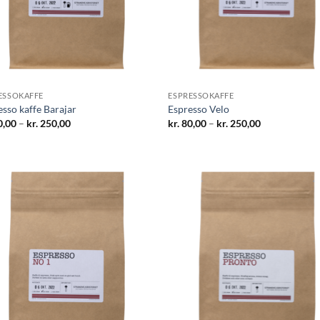
ESSOKAFFE
ESPRESSOKAFFE
esso kaffe Barajar
Espresso Velo
Prisinterval:
Prisinterval:
,00
–
kr.
250,00
kr.
80,00
–
kr.
250,00
kr. 80,00
kr. 80,00
til
til
kr. 250,00
kr. 250,00