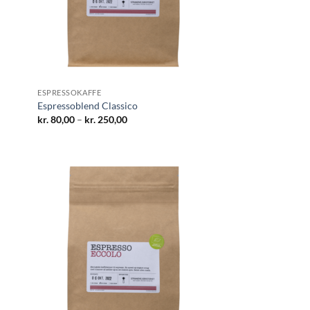
ESPRESSOKAFFE
Espressoblend Classico
Prisinterval:
kr.
80,00
–
kr.
250,00
kr. 80,00
til
kr. 250,00