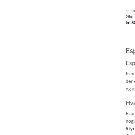
ESPR
Økol
kr.
80
Es
Esp
Espr
der 
og u
Hva
Espr
nogl
Styr