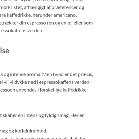
 mørkristet, afhængigt af præferencer og
e kaffedrikke, herunder americano,
etrækker din espresso ren og enkel eller som
pressokaffens verden.
lse
ema og intense aroma. Men hvad er det præcis,
l vil vi dykke ned i espressokaffens verden
ressoen anvendes i forskellige kaffedrikke.
t skaber en intens og fyldig smag. Her er
smag og koffeinindhold.
oen, kaldes crema og er et resultat af den