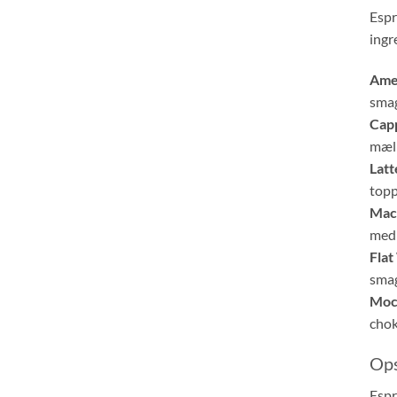
Espr
ingr
Ame
sma
Cap
mælk
Latt
topp
Mac
med 
Flat
smag
Moc
chok
Op
Espr