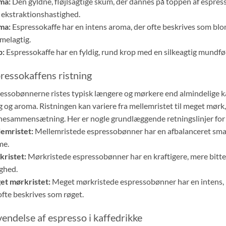
ma:
Den gyldne, fløjlsagtige skum, der dannes på toppen af espress
 ekstraktionshastighed.
ma:
Espressokaffe har en intens aroma, der ofte beskrives som blom
melagtig.
p:
Espressokaffe har en fyldig, rund krop med en silkeagtig mundføl
ressokaffens ristning
essobønnerne ristes typisk længere og mørkere end almindelige k
 og aroma. Ristningen kan variere fra mellemristet til meget mørk
esammensætning. Her er nogle grundlæggende retningslinjer for 
emristet:
Mellemristede espressobønner har en afbalanceret smag
me.
ristet:
Mørkristede espressobønner har en kraftigere, mere bit
ighed.
t mørkristet:
Meget mørkristede espressobønner har en intens,
ofte beskrives som røget.
endelse af espresso i kaffedrikke