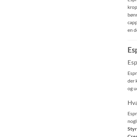
krop
bønn
capp
en d
Es
Esp
Espr
der 
og u
Hva
Espr
nogl
Styr
Cre