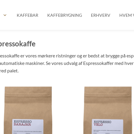
P
KAFFEBAR
KAFFEBRYGNING
ERHVERV
HVEM V
pressokaffe
essokaffe er vores mørkere ristninger og er bedst at brygge på e
automatiske maskiner. Se vores udvalg af Espressokaffer med hver
red palet.