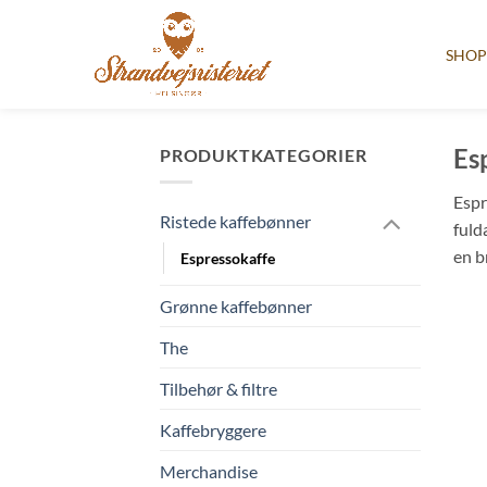
SHO
Fortsæt
til
Es
PRODUKTKATEGORIER
indhold
Espr
Ristede kaffebønner
fuld
en b
Espressokaffe
Grønne kaffebønner
The
Tilbehør & filtre
Kaffebryggere
Merchandise