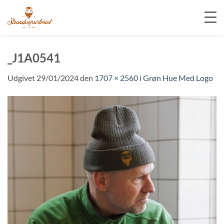
Fortsæt
til
_J1A0541
indhold
Udgivet
29/01/2024
den
1707 × 2560
i
Grøn Hue Med Logo