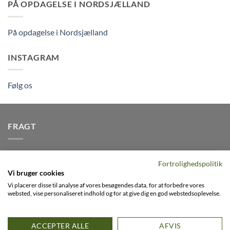
PÅ OPDAGELSE I NORDSJÆLLAND
På opdagelse i Nordsjælland
INSTAGRAM
Følg os
FRAGT
Vi afsender pakker dagligt, det er din garanti for stabil
Fortrolighedspolitik
levering indenfor
2-3 dage
på alle pakker - Husk der er fri
Vi bruger cookies
levering på alle ordre over DKK395
Vi placerer disse til analyse af vores besøgendes data, for at forbedre vores
websted, vise personaliseret indhold og for at give dig en god webstedsoplevelse.
Visa
PayPal
Stripe
MasterCard
Cash
ACCEPTER ALLE
AFVIS
On