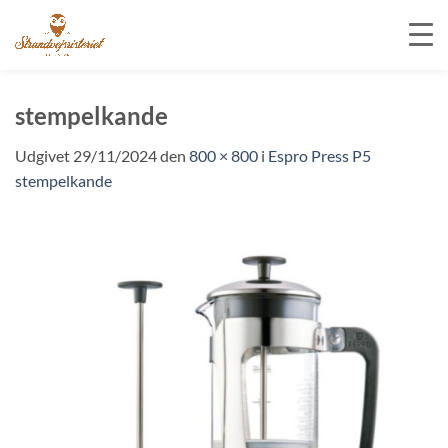
Fortsæt
til
stempelkande
indhold
Udgivet
29/11/2024
den
800 × 800
i
Espro Press P5
stempelkande