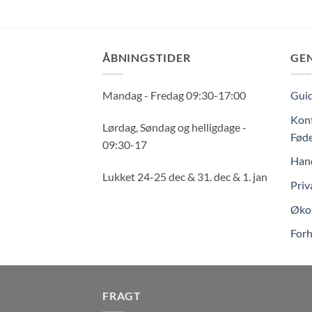
ÅBNINGSTIDER
GE
Mandag - Fredag 09:30-17:00
Guid
Kont
Lørdag, Søndag og helligdage -
Føde
09:30-17
Hand
Lukket 24-25 dec & 31. dec & 1. jan
Priv
Økol
Forh
FRAGT