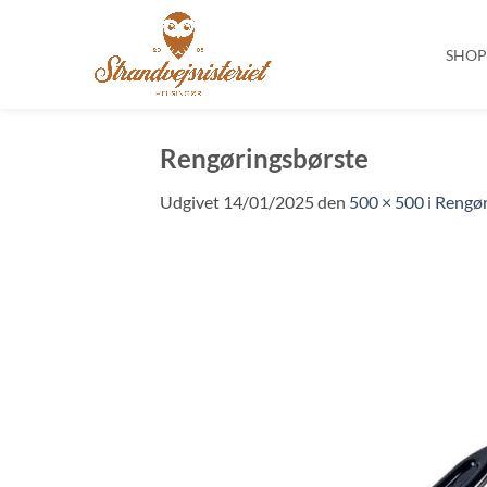
SHO
Fortsæt
til
Rengøringsbørste
indhold
Udgivet
14/01/2025
den
500 × 500
i
Rengør