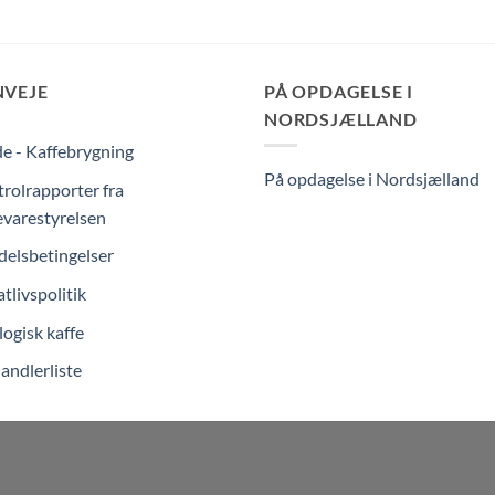
NVEJE
PÅ OPDAGELSE I
NORDSJÆLLAND
e - Kaffebrygning
På opdagelse i Nordsjælland
rolrapporter fra
varestyrelsen
elsbetingelser
atlivspolitik
ogisk kaffe
andlerliste