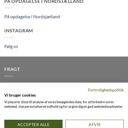
PÅ OPDAGELSE I NORDSJÆLLAND
På opdagelse i Nordsjælland
INSTAGRAM
Følg os
FRAGT
Vi afsender pakker dagligt, det er din garanti for stabil
Fortrolighedspolitik
levering indenfor
2-3 dage
på alle pakker - Husk der er fri
Vi bruger cookies
levering på alle ordre over DKK395
Vi placerer disse til analyse af vores besøgendes data, for at forbedre vores
websted, vise personaliseret indhold og for at give dig en god webstedsoplevelse.
Visa
PayPal
Stripe
MasterCard
Cash
ACCEPTER ALLE
AFVIS
On