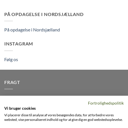
PÅ OPDAGELSE I NORDSJÆLLAND
På opdagelse i Nordsjælland
INSTAGRAM
Følg os
FRAGT
Vi afsender pakker dagligt, det er din garanti for stabil
Fortrolighedspolitik
levering indenfor
2-3 dage
på alle pakker - Husk der er fri
Vi bruger cookies
levering på alle ordre over DKK395
Vi placerer disse til analyse af vores besøgendes data, for at forbedre vores
websted, vise personaliseret indhold og for at give dig en god webstedsoplevelse.