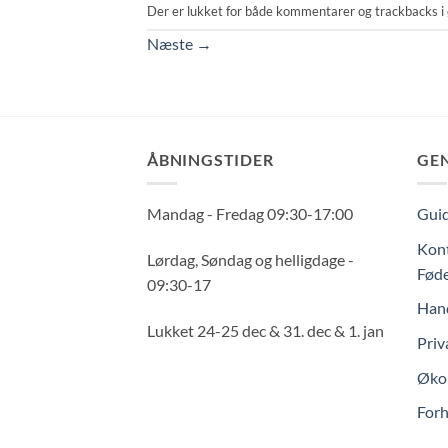
Der er lukket for både kommentarer og trackbacks i 
Næste
→
ÅBNINGSTIDER
GE
Mandag - Fredag 09:30-17:00
Guid
Kont
Lørdag, Søndag og helligdage -
Føde
09:30-17
Hand
Lukket 24-25 dec & 31. dec & 1. jan
Priv
Økol
Forh