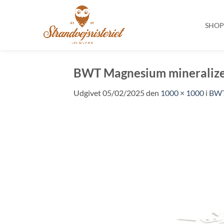
SHO
Fortsæt
til
BWT Magnesium mineralizer
indhold
Udgivet
05/02/2025
den
1000 × 1000
i
BWT 