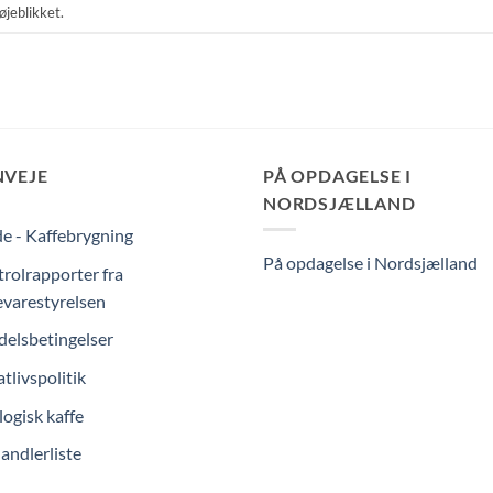
øjeblikket.
NVEJE
PÅ OPDAGELSE I
NORDSJÆLLAND
e - Kaffebrygning
På opdagelse i Nordsjælland
rolrapporter fra
varestyrelsen
elsbetingelser
atlivspolitik
ogisk kaffe
andlerliste