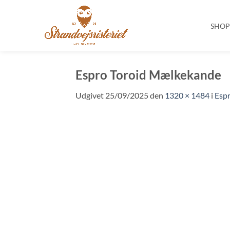
SHO
Fortsæt
til
Espro Toroid Mælkekande
indhold
Udgivet
25/09/2025
den
1320 × 1484
i
Esp