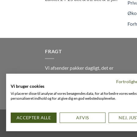
Priv
Økol
Forh
FRAGT
Vi afsender pakker dagligt, det er
din garanti for stabil levering
Fortroligh
indenfor
2-3 dage
på alle pakker -
Vi bruger cookies
Husk der er fri levering på alle
Vi placerer disse til analyse af vores besøgendes data, for at forbedre vores webs
ordre over DKK395
personaliseret indhold og for at give dig en god webstedsoplevelse.
FACEBOOK
INSTAGRAM
VIMEO
ACCEPTER ALLE
AFVIS
NEJ, JU
Copyright 2026 ©
Flatsome Theme