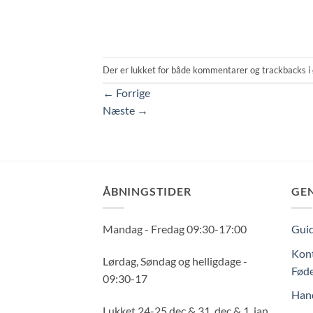
Der er lukket for både kommentarer og trackbacks i 
←
Forrige
Næste
→
ÅBNINGSTIDER
GE
Mandag - Fredag 09:30-17:00
Guid
Kont
Lørdag, Søndag og helligdage -
Føde
09:30-17
Hand
Lukket 24-25 dec & 31. dec & 1. jan