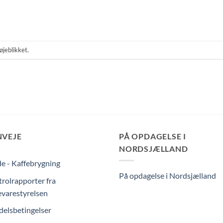
øjeblikket.
NVEJE
PÅ OPDAGELSE I
NORDSJÆLLAND
e - Kaffebrygning
På opdagelse i Nordsjælland
rolrapporter fra
varestyrelsen
elsbetingelser