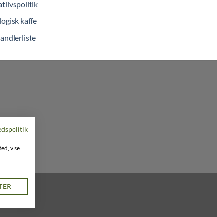
atlivspolitik
ogisk kaffe
andlerliste
edspolitik
ted, vise
STER