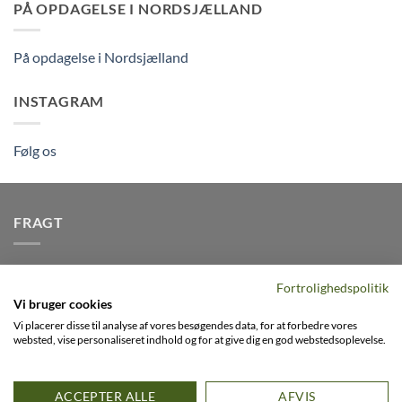
PÅ OPDAGELSE I NORDSJÆLLAND
På opdagelse i Nordsjælland
INSTAGRAM
Følg os
FRAGT
Vi afsender pakker dagligt, det er din garanti for stabil
Fortrolighedspolitik
levering indenfor
2-3 dage
på alle pakker - Husk der er fri
Vi bruger cookies
levering på alle ordre over DKK395
Vi placerer disse til analyse af vores besøgendes data, for at forbedre vores
websted, vise personaliseret indhold og for at give dig en god webstedsoplevelse.
Visa
PayPal
Stripe
MasterCard
Cash
ACCEPTER ALLE
AFVIS
On