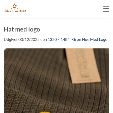
Fortsæt
til
Hat med logo
indhold
Udgivet
03/12/2025
den
1320 × 1484
i
Grøn Hue Med Logo