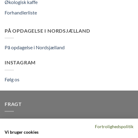
Økologisk kaffe
Forhandlerliste
PÅ OPDAGELSE I NORDSJÆLLAND
På opdagelse i Nordsjælland
INSTAGRAM
Følg os
FRAGT
Vi afsender pakker dagligt, det er din garanti for stabil
Fortrolighedspolitik
levering indenfor
2-3 dage
på alle pakker - Husk der er fri
Vi bruger cookies
levering på alle ordre over DKK395