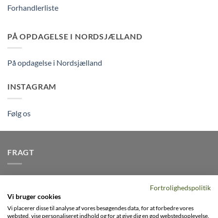
Forhandlerliste
PÅ OPDAGELSE I NORDSJÆLLAND
På opdagelse i Nordsjælland
INSTAGRAM
Følg os
FRAGT
Vi afsender pakker dagligt, det er din garanti for stabil
Fortrolighedspolitik
levering indenfor
2-3 dage
på alle pakker - Husk der er fri
Vi bruger cookies
levering på alle ordre over DKK395
Vi placerer disse til analyse af vores besøgendes data, for at forbedre vores
websted, vise personaliseret indhold og for at give dig en god webstedsoplevelse.