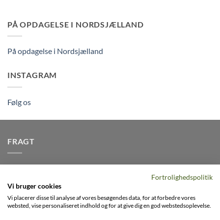
PÅ OPDAGELSE I NORDSJÆLLAND
På opdagelse i Nordsjælland
INSTAGRAM
Følg os
FRAGT
Vi afsender pakker dagligt, det er din garanti for stabil
Fortrolighedspolitik
levering indenfor
2-3 dage
på alle pakker - Husk der er fri
Vi bruger cookies
levering på alle ordre over DKK395
Vi placerer disse til analyse af vores besøgendes data, for at forbedre vores
websted, vise personaliseret indhold og for at give dig en god webstedsoplevelse.