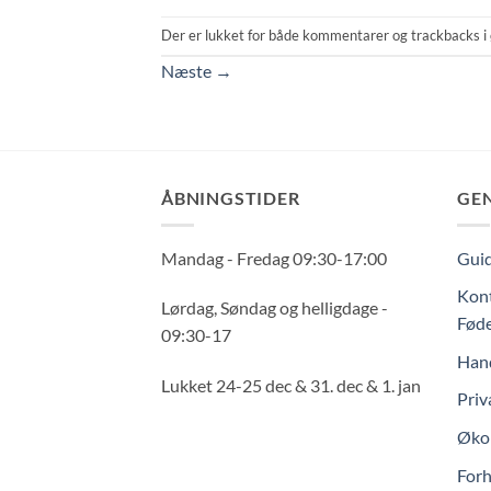
Der er lukket for både kommentarer og trackbacks i 
Næste
→
ÅBNINGSTIDER
GE
Mandag - Fredag 09:30-17:00
Guid
Kont
Lørdag, Søndag og helligdage -
Føde
09:30-17
Hand
Lukket 24-25 dec & 31. dec & 1. jan
Priv
Økol
Forh