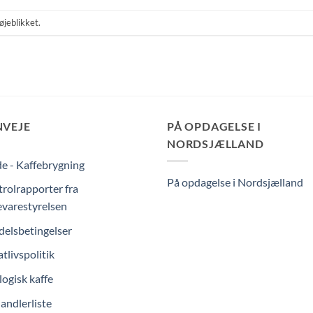
øjeblikket.
NVEJE
PÅ OPDAGELSE I
NORDSJÆLLAND
e - Kaffebrygning
På opdagelse i Nordsjælland
rolrapporter fra
varestyrelsen
elsbetingelser
atlivspolitik
ogisk kaffe
andlerliste