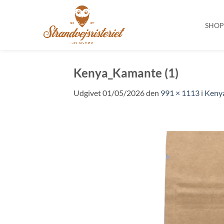
SHO
Fortsæt
til
Kenya_Kamante (1)
indhold
Udgivet
01/05/2026
den
991 × 1113
i
Keny