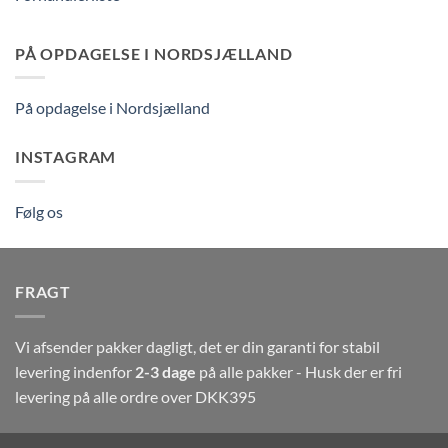
PÅ OPDAGELSE I NORDSJÆLLAND
På opdagelse i Nordsjælland
INSTAGRAM
Følg os
FRAGT
Vi afsender pakker dagligt, det er din garanti for stabil
levering indenfor
2-3 dage
på alle pakker - Husk der er fri
levering på alle ordre over DKK395