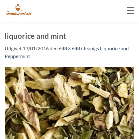
Fortsæt
til
liquorice and mint
indhold
Udgivet
13/01/2016
den
648 × 648
i
Teapigs Liquorice and
Peppermint