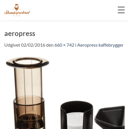
Fortsæt
til
aeropress
indhold
Udgivet
02/02/2016
den
660 × 742
i
Aeropress kaffebrygger