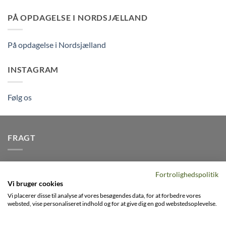
PÅ OPDAGELSE I NORDSJÆLLAND
På opdagelse i Nordsjælland
INSTAGRAM
Følg os
FRAGT
Vi afsender pakker dagligt, det er din garanti for stabil
Fortrolighedspolitik
levering indenfor
2-3 dage
på alle pakker - Husk der er fri
Vi bruger cookies
levering på alle ordre over DKK395
Vi placerer disse til analyse af vores besøgendes data, for at forbedre vores
websted, vise personaliseret indhold og for at give dig en god webstedsoplevelse.
Visa
PayPal
Stripe
MasterCard
Cash