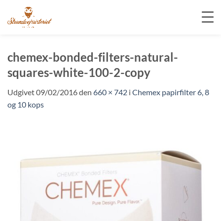
Fortsæt
til
chemex-bonded-filters-natural-
indhold
squares-white-100-2-copy
Udgivet
09/02/2016
den
660 × 742
i
Chemex papirfilter 6, 8
og 10 kops