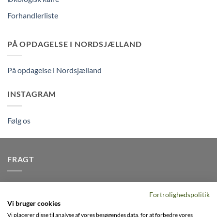
Forhandlerliste
PÅ OPDAGELSE I NORDSJÆLLAND
På opdagelse i Nordsjælland
INSTAGRAM
Følg os
FRAGT
Vi afsender pakker dagligt, det er din garanti for stabil
Fortrolighedspolitik
levering indenfor
2-3 dage
på alle pakker - Husk der er fri
Vi bruger cookies
levering på alle ordre over DKK395
Vi placerer disse til analyse af vores besøgendes data, for at forbedre vores