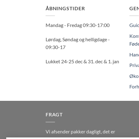
ÅBNINGSTIDER
GE
Mandag - Fredag 09:30-17:00
Guid
Kont
Lørdag, Søndag og helligdage -
Føde
09:30-17
Hand
Lukket 24-25 dec & 31. dec & 1. jan
Priv
Økol
Forh
FRAGT
Vi afsender pakker dagligt, det er