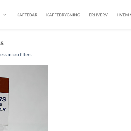
P
KAFFEBAR
KAFFEBRYGNING
ERHVERV
HVEM V
ss
ss micro filters