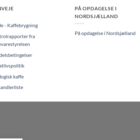
NVEJE
PÅ OPDAGELSE I
NORDSJÆLLAND
e - Kaffebrygning
På opdagelse i Nordsjælland
rolrapporter fra
varestyrelsen
elsbetingelser
atlivspolitik
ogisk kaffe
andlerliste