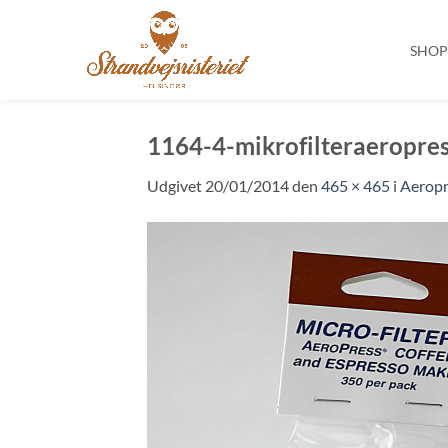
SHO
Fortsæt
til
1164-4-mikrofilteraeropre
indhold
Udgivet
20/01/2014
den
465 × 465
i
Aeropre