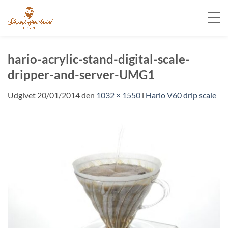
Fortsæt
til
hario-acrylic-stand-digital-scale-
indhold
dripper-and-server-UMG1
Udgivet
20/01/2014
den
1032 × 1550
i
Hario V60 drip scale