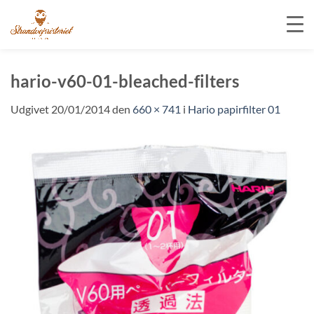
Fortsæt
til
hario-v60-01-bleached-filters
indhold
Udgivet
20/01/2014
den
660 × 741
i
Hario papirfilter 01