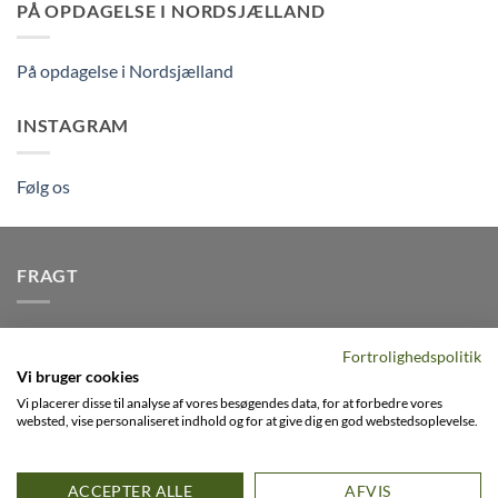
PÅ OPDAGELSE I NORDSJÆLLAND
På opdagelse i Nordsjælland
INSTAGRAM
Følg os
FRAGT
Vi afsender pakker dagligt, det er din garanti for stabil
Fortrolighedspolitik
levering indenfor
2-3 dage
på alle pakker - Husk der er fri
Vi bruger cookies
levering på alle ordre over DKK395
Vi placerer disse til analyse af vores besøgendes data, for at forbedre vores
websted, vise personaliseret indhold og for at give dig en god webstedsoplevelse.
Visa
PayPal
Stripe
MasterCard
Cash
ACCEPTER ALLE
AFVIS
On