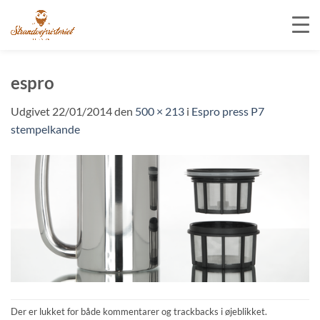
Fortsæt
til
espro
indhold
Udgivet
22/01/2014
den
500 × 213
i
Espro press P7
stempelkande
Der er lukket for både kommentarer og trackbacks i øjeblikket.