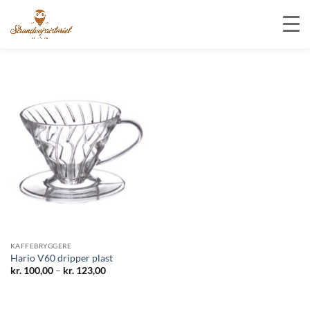
Fortsæt
til
indhold
KAFFEBRYGGERE
Hario V60 dripper plast
Prisinterval:
kr.
100,00
–
kr.
123,00
kr. 100,00
til
kr. 123,00