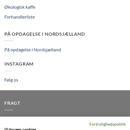
Økologisk kaffe
Forhandlerliste
PÅ OPDAGELSE I NORDSJÆLLAND
På opdagelse i Nordsjælland
INSTAGRAM
Følg os
FRAGT
Vi afsender pakker dagligt, det er din garanti for stabil
Fortrolighedspolitik
levering indenfor
2-3 dage
på alle pakker - Husk der er fri
Vi bruger cookies