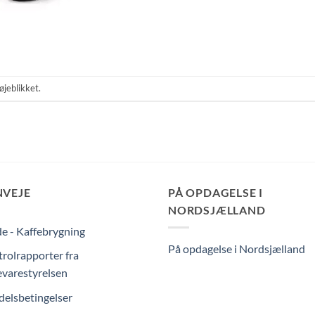
øjeblikket.
NVEJE
PÅ OPDAGELSE I
NORDSJÆLLAND
e - Kaffebrygning
På opdagelse i Nordsjælland
rolrapporter fra
varestyrelsen
elsbetingelser