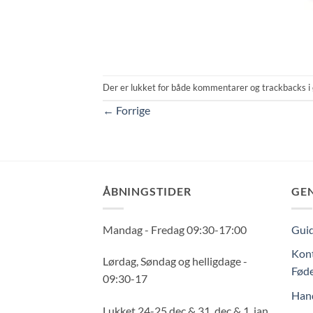
Der er lukket for både kommentarer og trackbacks i 
←
Forrige
ÅBNINGSTIDER
GE
Mandag - Fredag 09:30-17:00
Guid
Kont
Lørdag, Søndag og helligdage -
Føde
09:30-17
Hand
Lukket 24-25 dec & 31. dec & 1. jan