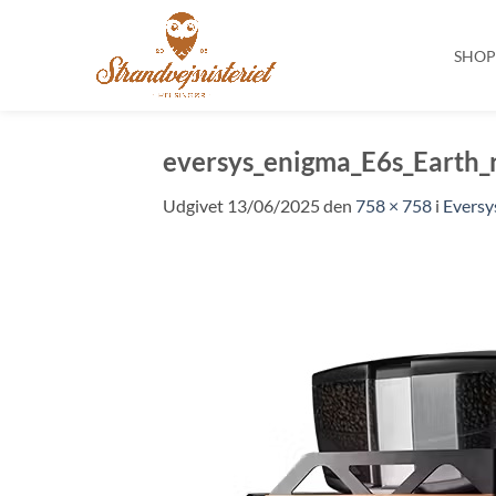
SHO
Fortsæt
til
eversys_enigma_E6s_Earth_r
indhold
Udgivet
13/06/2025
den
758 × 758
i
Eversy