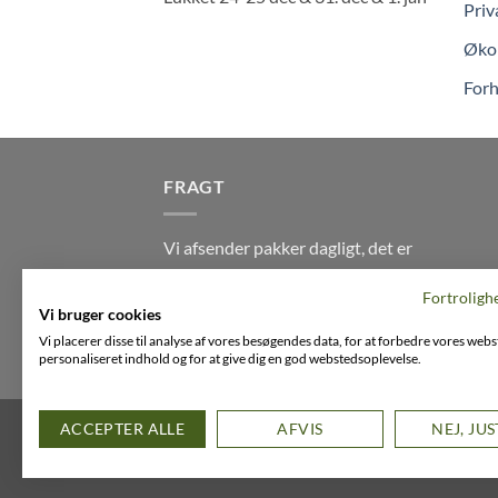
Priv
Økol
Forh
FRAGT
Vi afsender pakker dagligt, det er
din garanti for stabil levering
Fortroligh
indenfor
2-3 dage
på alle pakker -
Vi bruger cookies
Husk der er fri levering på alle
Vi placerer disse til analyse af vores besøgendes data, for at forbedre vores webs
ordre over DKK395
personaliseret indhold og for at give dig en god webstedsoplevelse.
FACEBOOK
INSTAGRAM
VIMEO
ACCEPTER ALLE
AFVIS
NEJ, JU
Copyright 2026 ©
Flatsome Theme