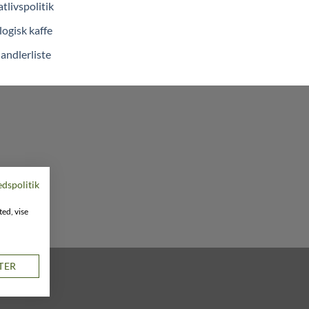
atlivspolitik
ogisk kaffe
andlerliste
edspolitik
ted, vise
STER