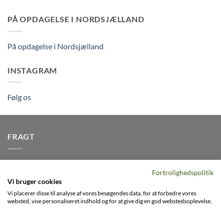
PÅ OPDAGELSE I NORDSJÆLLAND
På opdagelse i Nordsjælland
INSTAGRAM
Følg os
FRAGT
Vi afsender pakker dagligt, det er din garanti for stabil
Fortrolighedspolitik
levering indenfor
2-3 dage
på alle pakker - Husk der er fri
Vi bruger cookies
levering på alle ordre over DKK395
Vi placerer disse til analyse af vores besøgendes data, for at forbedre vores
websted, vise personaliseret indhold og for at give dig en god webstedsoplevelse.