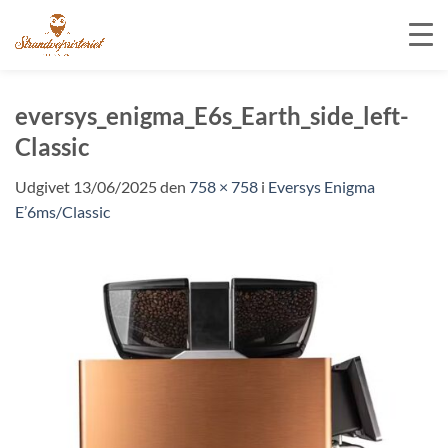
Fortsæt
til
eversys_enigma_E6s_Earth_side_left-
indhold
Classic
Udgivet
13/06/2025
den
758 × 758
i
Eversys Enigma
E’6ms/Classic