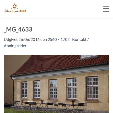
Fortsæt
til
_MG_4633
indhold
Udgivet
26/06/2016
den
2560 × 1707
i
Kontakt /
Åbningstider