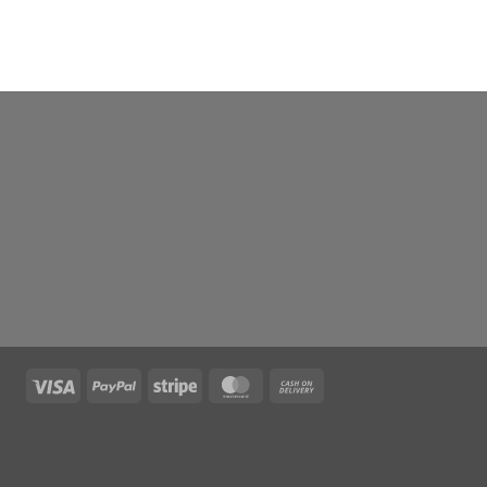
Visa
PayPal
Stripe
MasterCard
Cash
On
Delivery