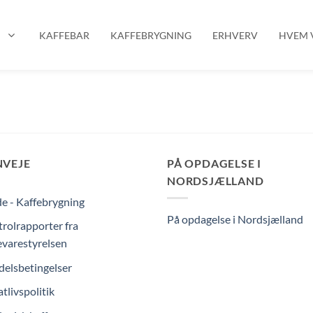
P
KAFFEBAR
KAFFEBRYGNING
ERHVERV
HVEM V
NVEJE
PÅ OPDAGELSE I
NORDSJÆLLAND
e - Kaffebrygning
På opdagelse i Nordsjælland
rolrapporter fra
varestyrelsen
elsbetingelser
atlivspolitik