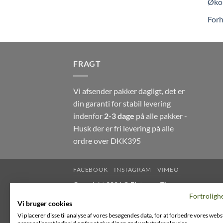
Økol
Forh
FRAGT
Vi afsender pakker dagligt, det er
din garanti for stabil levering
indenfor
2-3 dage
på alle pakker -
Husk der er fri levering på alle
ordre over DKK395
FACEBOOK
INSTAGRAM
VIMEO
Copyright 2026 ©
Flatsome Theme
Fortroligh
Vi bruger cookies
Vi placerer disse til analyse af vores besøgendes data, for at forbedre vores webs