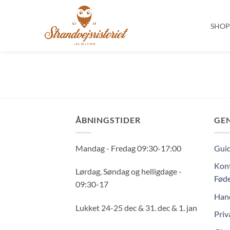
SHO
Fortsæt
til
indhold
ÅBNINGSTIDER
GE
Mandag - Fredag 09:30-17:00
Guid
Kont
Lørdag, Søndag og helligdage -
Føde
09:30-17
Hand
Lukket 24-25 dec & 31. dec & 1. jan
Priv