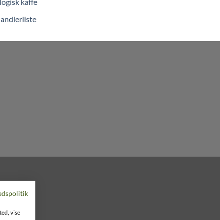
ogisk kaffe
andlerliste
edspolitik
ted, vise