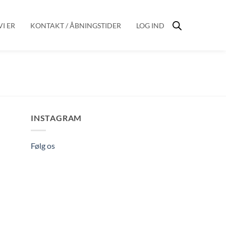
I ER
KONTAKT / ÅBNINGSTIDER
LOG IND
INSTAGRAM
Følg os