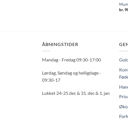
Mumb
kr.
90
ÅBNINGSTIDER
GE
Mandag - Fredag 09:30-17:00
Guid
Kont
Lørdag, Søndag og helligdage -
Føde
09:30-17
Hand
Lukket 24-25 dec & 31. dec & 1. jan
Priv
Økol
Forh