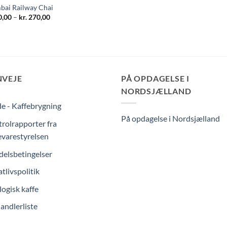
ai Railway Chai
Prisinterval:
,00
–
kr.
270,00
kr. 90,00
til
kr. 270,00
NVEJE
PÅ OPDAGELSE I
NORDSJÆLLAND
e - Kaffebrygning
På opdagelse i Nordsjælland
rolrapporter fra
varestyrelsen
elsbetingelser
atlivspolitik
ogisk kaffe
andlerliste