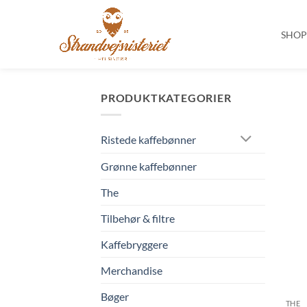
SHO
Fortsæt
til
PRODUKTKATEGORIER
indhold
Ristede kaffebønner
Grønne kaffebønner
The
Tilbehør & filtre
Kaffebryggere
Merchandise
Bøger
THE