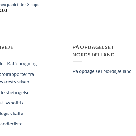
ex papirfilter 3 kops
,00
NVEJE
PÅ OPDAGELSE I
NORDSJÆLLAND
e - Kaffebrygning
På opdagelse i Nordsjælland
rolrapporter fra
varestyrelsen
elsbetingelser
atlivspolitik
ogisk kaffe
andlerliste