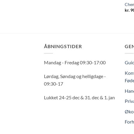
Chem
kr.
90
ÅBNINGSTIDER
GE
Mandag - Fredag 09:30-17:00
Guid
Kont
Lørdag, Søndag og helligdage -
Føde
09:30-17
Hand
Lukket 24-25 dec & 31. dec & 1. jan
Priv
Økol
Forh