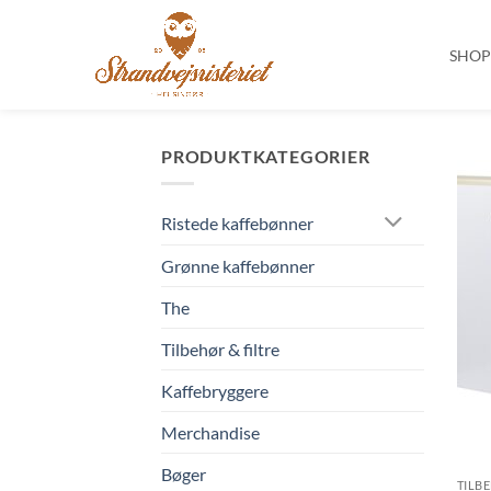
SHO
Fortsæt
til
PRODUKTKATEGORIER
indhold
Ristede kaffebønner
Grønne kaffebønner
The
Tilbehør & filtre
Kaffebryggere
Merchandise
Bøger
TILB