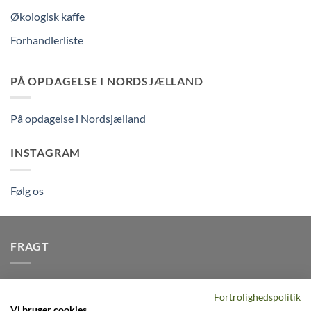
Økologisk kaffe
Forhandlerliste
PÅ OPDAGELSE I NORDSJÆLLAND
På opdagelse i Nordsjælland
INSTAGRAM
Følg os
FRAGT
Vi afsender pakker dagligt, det er din garanti for stabil
Fortrolighedspolitik
levering indenfor
2-3 dage
på alle pakker - Husk der er fri
Vi bruger cookies