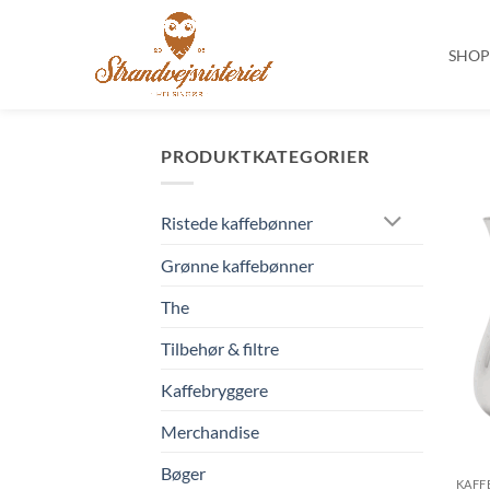
SHO
Fortsæt
til
PRODUKTKATEGORIER
indhold
Ristede kaffebønner
Grønne kaffebønner
The
Tilbehør & filtre
Kaffebryggere
Merchandise
Bøger
KAFF