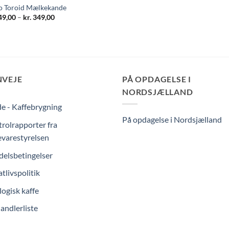
o Toroid Mælkekande
Prisinterval:
49,00
–
kr.
349,00
kr. 249,00
til
kr. 349,00
NVEJE
PÅ OPDAGELSE I
NORDSJÆLLAND
e - Kaffebrygning
På opdagelse i Nordsjælland
rolrapporter fra
varestyrelsen
elsbetingelser
atlivspolitik
ogisk kaffe
andlerliste