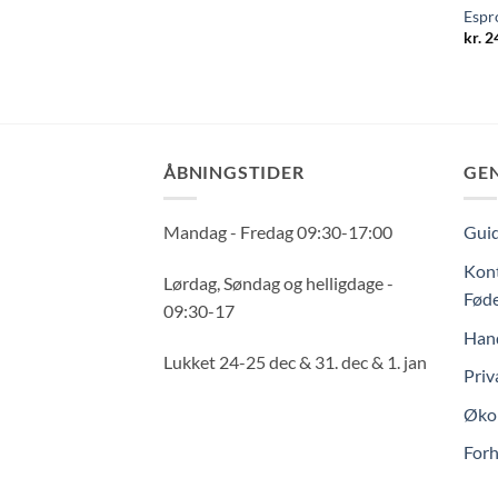
Espr
kr.
2
ÅBNINGSTIDER
GE
Mandag - Fredag 09:30-17:00
Guid
Kont
Lørdag, Søndag og helligdage -
Føde
09:30-17
Hand
Lukket 24-25 dec & 31. dec & 1. jan
Priv
Økol
Forh