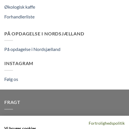
Økologisk kaffe
Forhandlerliste
PÅ OPDAGELSE I NORDSJÆLLAND
På opdagelse i Nordsjælland
INSTAGRAM
Følg os
FRAGT
Vi afsender pakker dagligt, det er din garanti for stabil
Fortrolighedspolitik
levering indenfor
2-3 dage
på alle pakker - Husk der er fri
Vi bruger cookies