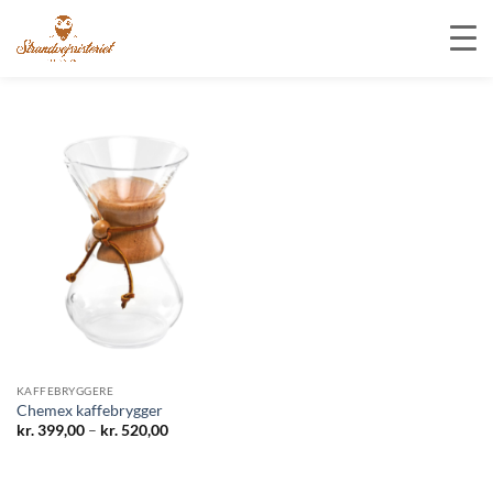
Fortsæt
til
indhold
KAFFEBRYGGERE
Chemex kaffebrygger
Prisinterval:
kr.
399,00
–
kr.
520,00
kr. 399,00
til
kr. 520,00