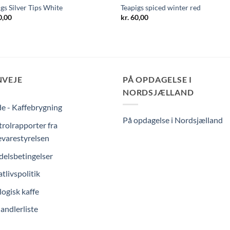
gs Silver Tips White
Teapigs spiced winter red
,00
kr.
60,00
NVEJE
PÅ OPDAGELSE I
NORDSJÆLLAND
e - Kaffebrygning
På opdagelse i Nordsjælland
rolrapporter fra
varestyrelsen
elsbetingelser
atlivspolitik
ogisk kaffe
andlerliste