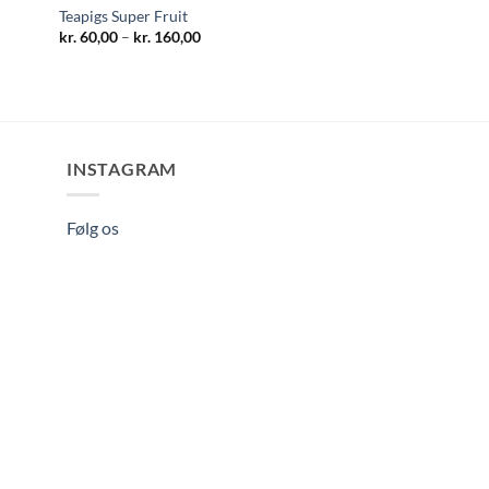
Teapigs Super Fruit
Prisinterval:
kr.
60,00
–
kr.
160,00
kr. 60,00
til
kr. 160,00
INSTAGRAM
Følg os