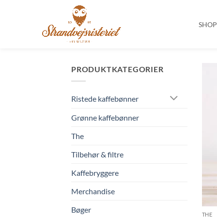
SHO
Fortsæt
til
PRODUKTKATEGORIER
indhold
Ristede kaffebønner
Grønne kaffebønner
The
Tilbehør & filtre
Kaffebryggere
Merchandise
Bøger
THE