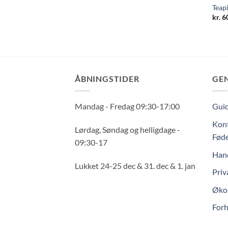
Teapi
kr.
60
ÅBNINGSTIDER
GE
Mandag - Fredag 09:30-17:00
Guid
Kont
Lørdag, Søndag og helligdage -
Føde
09:30-17
Hand
Lukket 24-25 dec & 31. dec & 1. jan
Priv
Økol
Forh