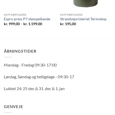
KAFFEBRYGGERE
KAFFEBRYGGERE
Espro press P7 stempelkande
Strandvejsristeriet Termokop
Prisinterval:
kr.
999,00
–
kr.
1.199,00
kr.
195,00
kr. 999,00
til
kr. 1.199,00
ÅBNINGSTIDER
Mandag - Fredag 09:30-17:00
Lørdag, Søndag og helligdage - 09:30-17
Lukket 24-25 dec & 31. dec & 1. jan
GENVEJE