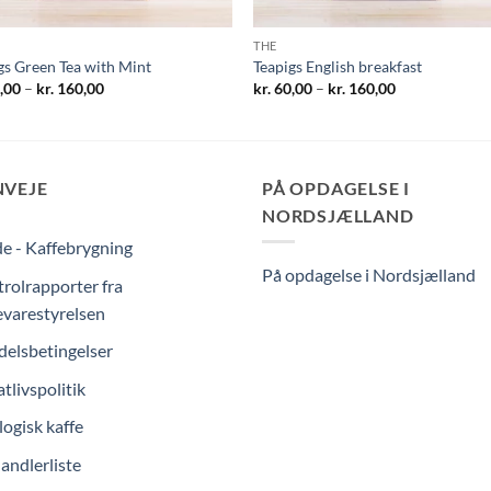
THE
gs Green Tea with Mint
Teapigs English breakfast
Prisinterval:
Prisinterval:
,00
–
kr.
160,00
kr.
60,00
–
kr.
160,00
kr. 60,00
kr. 60,00
til
til
kr. 160,00
kr. 160,00
NVEJE
PÅ OPDAGELSE I
NORDSJÆLLAND
e - Kaffebrygning
På opdagelse i Nordsjælland
rolrapporter fra
varestyrelsen
elsbetingelser
atlivspolitik
ogisk kaffe
andlerliste