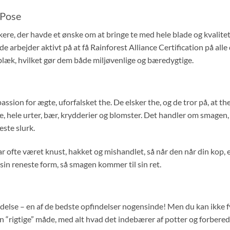
 Pose
skere, der havde et ønske om at bringe te med hele blade og kvalite
de arbejder aktivt på at få Rainforest Alliance Certification på alle 
 blæk, hvilket gør dem både miljøvenlige og bæredygtige.
assion for ægte, uforfalsket the. De elsker the, og de tror på, at th
 hele urter, bær, krydderier og blomster. Det handler om smagen, 
este slurk.
har ofte været knust, hakket og mishandlet, så når den når din kop,
 sin reneste form, så smagen kommer til sin ret.
delse – en af de bedste opfindelser nogensinde! Men du kan ikke fy
den “rigtige” måde, med alt hvad det indebærer af potter og forbered