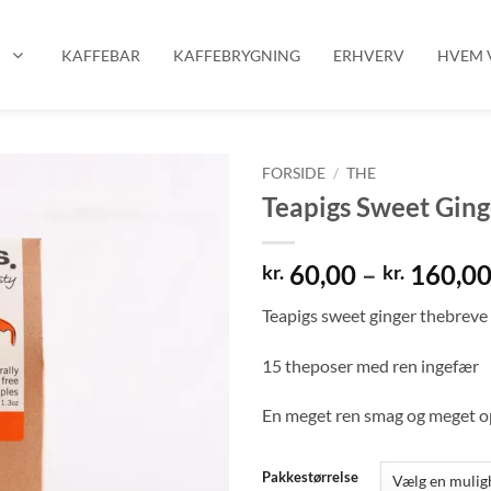
P
KAFFEBAR
KAFFEBRYGNING
ERHVERV
HVEM V
FORSIDE
/
THE
Teapigs Sweet Ging
60,00
–
160,0
kr.
kr.
Teapigs sweet ginger thebreve
15 theposer med ren ingefær
En meget ren smag og meget o
Pakkestørrelse