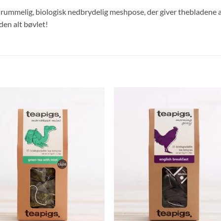
ummelig, biologisk nedbrydelig meshpose, der giver thebladene al de
en alt bøvlet!