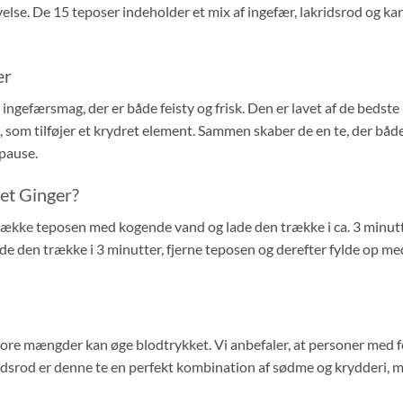
lse. De 15 teposer indeholder et mix af ingefær, lakridsrod og kan
ær
ingefærsmag, der er både feisty og frisk. Den er lavet af de bedste
 som tilføjer et krydret element. Sammen skaber de en te, der båd
spause.
et Ginger?
 dække teposen med kogende vand og lade den trække i ca. 3 minutte
 den trække i 3 minutter, fjerne teposen og derefter fylde op med 
tore mængder kan øge blodtrykket. Vi anbefaler, at personer med 
dsrod er denne te en perfekt kombination af sødme og krydderi, men