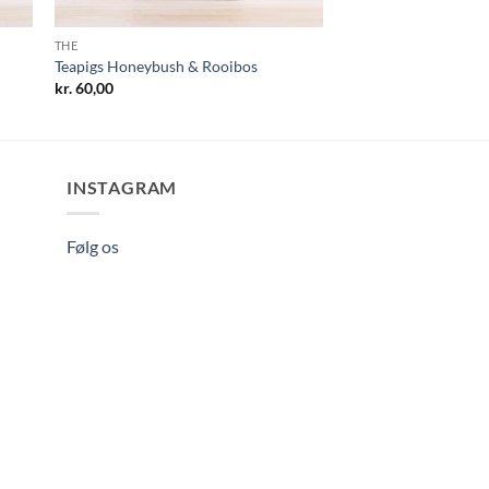
THE
Teapigs Honeybush & Rooibos
kr.
60,00
INSTAGRAM
Følg os