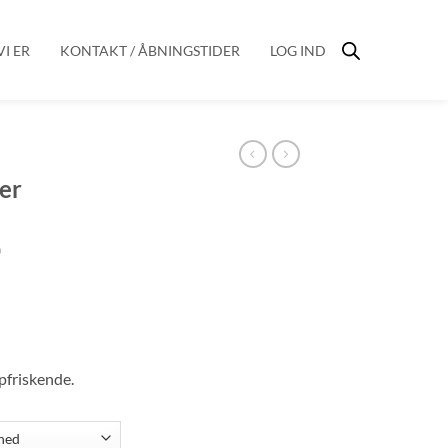
I ER
KONTAKT / ÅBNINGSTIDER
LOG IND
er
Prisinterval:
0
kr. 60,00
til
kr. 160,00
pfriskende.