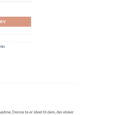
URV
pigs
ødme. Denne te er ideel til dem, der elsker