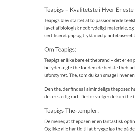
Teapigs – Kvalitetste i Hver Eneste
Teapigs blev startet af to passionerede teel
lavet af biologisk nedbrydeligt materiale, og 
certificeret pap og trykt med plantebaseret
Om Teapigs:
Teapigs er ikke bare et thebrand – det er en p
betyder ægte the for dem de bedste theblade,
uforstyrret. The, som du kan smage i hver en
Den the, der findes i almindelige theposer, 
det er særlig rart. Derfor vælger de kun the i
Teapigs The-templer:
De mener, at theposen er en fantastisk opfin
Og ikke alle har tid til at brygge løs the på 