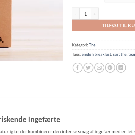
Teapigs Sweet Ginger antal
TILFØJ TIL K
Kategori:
The
Tags:
english breakfast
,
sort the
,
tea
riskende Ingefærte
turlig te, der kombinerer den intense smag af ingefær med en let s