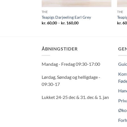
THE
THE
er red
Teapigs Darjeeling Earl Grey
Teapi
Prisinterval:
kr.
60,00
–
kr.
160,00
kr.
60
kr. 60,00
til
kr. 160,00
ÅBNINGSTIDER
GE
Mandag - Fredag 09:30-17:00
Guid
Kont
Lørdag, Søndag og helligdage -
Føde
09:30-17
Hand
Lukket 24-25 dec & 31. dec & 1. jan
Priv
Økol
Forh