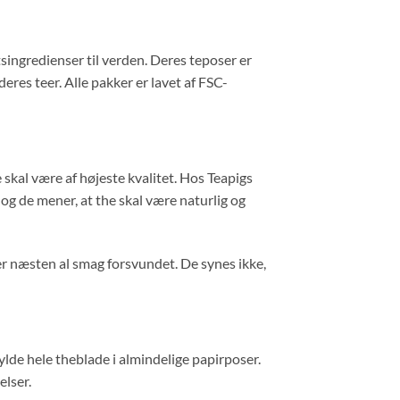
tsingredienser til verden. Deres teposer er
deres teer. Alle pakker er lavet af FSC-
e skal være af højeste kvalitet. Hos Teapigs
og de mener, at the skal være naturlig og
 er næsten al smag forsvundet. De synes ikke,
lde hele theblade i almindelige papirposer.
elser.