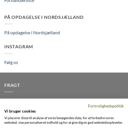
Forhandlerliste
PÅ OPDAGELSE I NORDSJÆLLAND
På opdagelse i Nordsjælland
INSTAGRAM
Følg os
FRAGT
Vi afsender pakker dagligt, det er din garanti for stabil
Fortrolighedspolitik
levering indenfor
2-3 dage
på alle pakker - Husk der er fri
Vi bruger cookies
levering på alle ordre over DKK395
Vi placerer disse til analyse af vores besøgendes data, for at forbedre vores
websted, vise personaliseret indhold og for at give dig en god webstedsoplevelse.