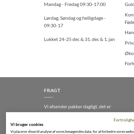
Mandag - Fredag 09:30-17:00
Guid
Kont
Lørdag, Søndag og helligdage -
Føde
09:30-17
Hand
Lukket 24-25 dec & 31. dec & 1. jan
Priv
Økol
Forh
FRAGT
Vi afsender pakker dagligt, det er
din garanti for stabil levering
Fortroligh
indenfor
2-3 dage
på alle pakker -
Vi bruger cookies
Husk der er fri levering på alle
Vi placerer disse til analyse af vores besøgendes data, for at forbedre vores webs