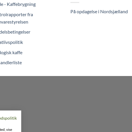
e - Kaffebrygning
På opdagelse i Nordsjælland
rolrapporter fra
varestyrelsen
elsbetingelser
atlivspolitik
ogisk kaffe
andlerliste
edspolitik
ted, vise