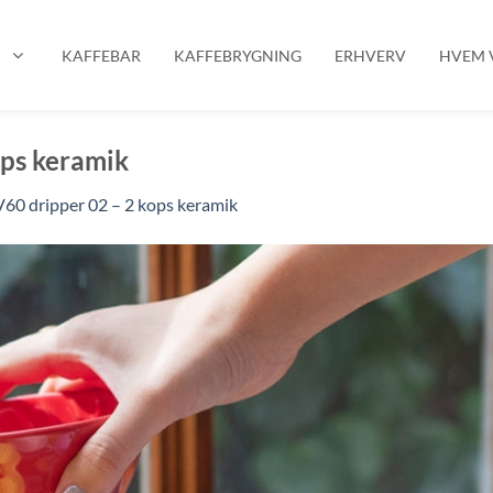
P
KAFFEBAR
KAFFEBRYGNING
ERHVERV
HVEM V
ops keramik
V60 dripper 02 – 2 kops keramik