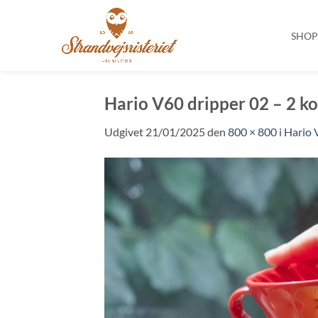
SHO
Fortsæt
til
Hario V60 dripper 02 – 2 k
indhold
Udgivet
21/01/2025
den
800 × 800
i
Hario 