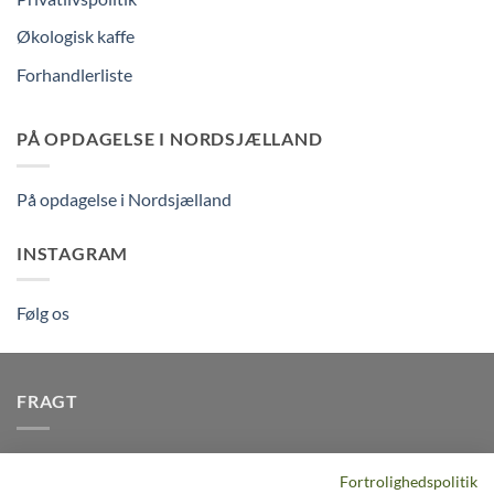
Økologisk kaffe
Forhandlerliste
PÅ OPDAGELSE I NORDSJÆLLAND
På opdagelse i Nordsjælland
INSTAGRAM
Følg os
FRAGT
Vi afsender pakker dagligt, det er din garanti for stabil
Fortrolighedspolitik
levering indenfor
2-3 dage
på alle pakker - Husk der er fri