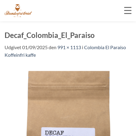
Fortsæt
til
Decaf_Colombia_El_Paraiso
indhold
Udgivet
01/09/2025
den
991 × 1113
i
Colombia El Paraíso
Koffeinfri kaffe