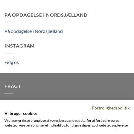
PÅ OPDAGELSE I NORDSJÆLLAND
På opdagelse i Nordsjælland
INSTAGRAM
Følg os
FRAGT
Vi afsender pakker dagligt, det er din garanti for stabil
Fortrolighedspolitik
levering indenfor
2-3 dage
på alle pakker - Husk der er fri
Vi bruger cookies
levering på alle ordre over DKK395
Vi placerer disse til analyse af vores besøgendes data, for at forbedre vores
websted, vise personaliseret indhold og for at give dig en god webstedsoplevelse.