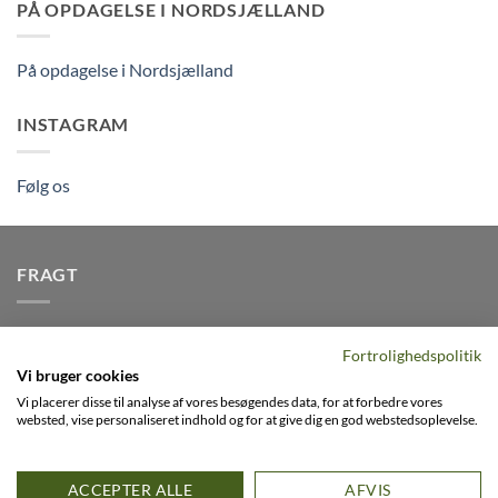
PÅ OPDAGELSE I NORDSJÆLLAND
På opdagelse i Nordsjælland
INSTAGRAM
Følg os
FRAGT
Vi afsender pakker dagligt, det er din garanti for stabil
Fortrolighedspolitik
levering indenfor
2-3 dage
på alle pakker - Husk der er fri
Vi bruger cookies
levering på alle ordre over DKK395
Vi placerer disse til analyse af vores besøgendes data, for at forbedre vores
websted, vise personaliseret indhold og for at give dig en god webstedsoplevelse.
Visa
PayPal
Stripe
MasterCard
Cash
ACCEPTER ALLE
AFVIS
On