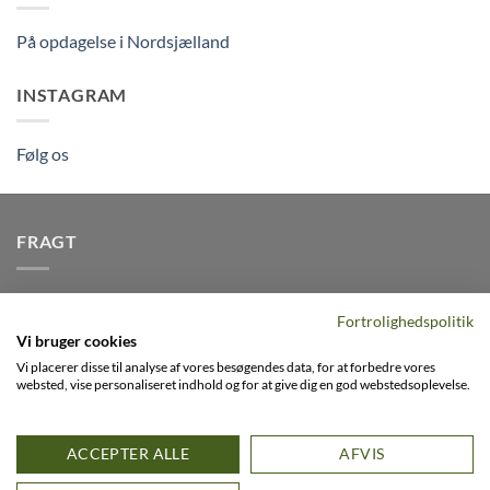
På opdagelse i Nordsjælland
INSTAGRAM
Følg os
FRAGT
Vi afsender pakker dagligt, det er din garanti for stabil
Fortrolighedspolitik
levering indenfor
2-3 dage
på alle pakker - Husk der er fri
Vi bruger cookies
levering på alle ordre over DKK395
Vi placerer disse til analyse af vores besøgendes data, for at forbedre vores
websted, vise personaliseret indhold og for at give dig en god webstedsoplevelse.
Visa
PayPal
Stripe
MasterCard
Cash
ACCEPTER ALLE
AFVIS
On
0
FACEBOOK
INSTAGRAM
VIMEO
Delivery