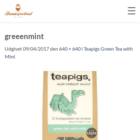
Fortsæt
til
greeenmint
indhold
Udgivet
09/04/2017
den
640 × 640
i
Teapigs Green Tea with
Mint