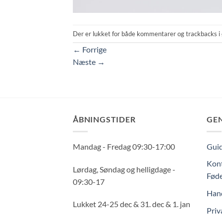
Der er lukket for både kommentarer og trackbacks i 
←
Forrige
Næste
→
ÅBNINGSTIDER
GE
Mandag - Fredag 09:30-17:00
Guid
Kont
Lørdag, Søndag og helligdage -
Føde
09:30-17
Hand
Lukket 24-25 dec & 31. dec & 1. jan
Priv