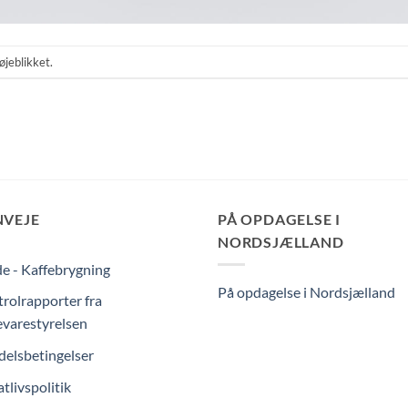
øjeblikket.
NVEJE
PÅ OPDAGELSE I
NORDSJÆLLAND
e - Kaffebrygning
På opdagelse i Nordsjælland
rolrapporter fra
varestyrelsen
elsbetingelser
atlivspolitik