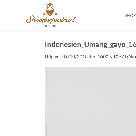
SHO
Fortsæt
til
Indonesien_Umang_gayo_1
indhold
Udgivet
09/10/2018
den
1600 × 1067
i
Øko