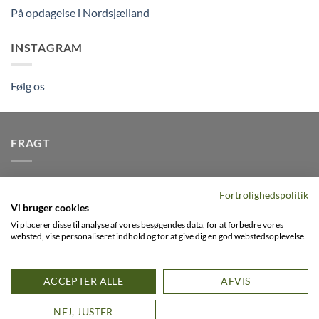
På opdagelse i Nordsjælland
INSTAGRAM
Følg os
FRAGT
Vi afsender pakker dagligt, det er din garanti for stabil
Fortrolighedspolitik
levering indenfor
2-3 dage
på alle pakker - Husk der er fri
Vi bruger cookies
levering på alle ordre over DKK395
Vi placerer disse til analyse af vores besøgendes data, for at forbedre vores
websted, vise personaliseret indhold og for at give dig en god webstedsoplevelse.
Visa
PayPal
Stripe
MasterCard
Cash
ACCEPTER ALLE
AFVIS
On
0
FACEBOOK
INSTAGRAM
VIMEO
Delivery
D
NEJ, JUSTER
Copyright 2026 ©
Flatsome Theme