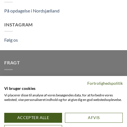
På opdagelse i Nordsjælland
INSTAGRAM
Følg os
FRAGT
Vi afsender pakker dagligt, det er din garanti for stabil
Fortrolighedspolitik
levering indenfor
2-3 dage
på alle pakker - Husk der er fri
Vi bruger cookies
levering på alle ordre over DKK395
Vi placerer disse til analyse af vores besøgendes data, for at forbedre vores
websted, vise personaliseret indhold og for at give dig en god webstedsoplevelse.
Visa
PayPal
Stripe
MasterCard
Cash
ACCEPTER ALLE
AFVIS
On
0
FACEBOOK
INSTAGRAM
VIMEO
Delivery