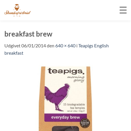
Fortsæt
til
breakfast brew
indhold
Udgivet
06/01/2014
den
640 × 640
i
Teapigs English
breakfast