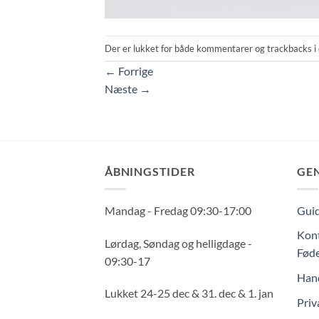
Der er lukket for både kommentarer og trackbacks i 
←
Forrige
Næste
→
ÅBNINGSTIDER
GE
Mandag - Fredag 09:30-17:00
Guid
Kont
Lørdag, Søndag og helligdage -
Føde
09:30-17
Hand
Lukket 24-25 dec & 31. dec & 1. jan
Priv