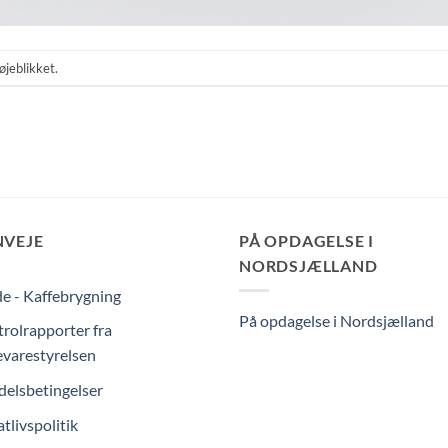
øjeblikket.
NVEJE
PÅ OPDAGELSE I
NORDSJÆLLAND
e - Kaffebrygning
På opdagelse i Nordsjælland
rolrapporter fra
varestyrelsen
elsbetingelser
atlivspolitik