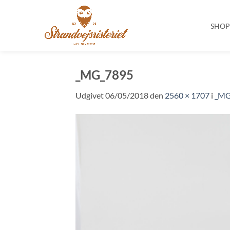
SHO
Fortsæt
til
_MG_7895
indhold
Udgivet
06/05/2018
den
2560 × 1707
i
_MG