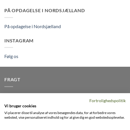
PÅ OPDAGELSE I NORDSJÆLLAND
På opdagelse i Nordsjælland
INSTAGRAM
Følg os
FRAGT
Vi afsender pakker dagligt, det er din garanti for stabil
Fortrolighedspolitik
levering indenfor
2-3 dage
på alle pakker - Husk der er fri
Vi bruger cookies
levering på alle ordre over DKK395
Vi placerer disse til analyse af vores besøgendes data, for at forbedre vores
websted, vise personaliseret indhold og for at give dig en god webstedsoplevelse.