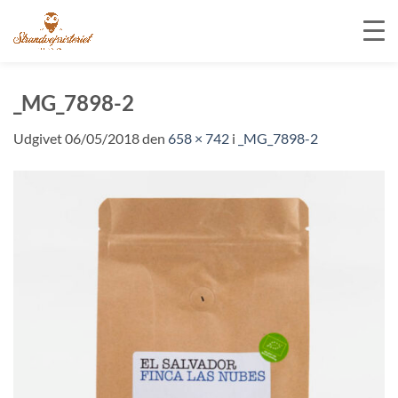
Fortsæt
til
_MG_7898-2
indhold
Udgivet
06/05/2018
den
658 × 742
i
_MG_7898-2