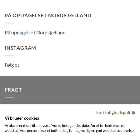
PÅ OPDAGELSE I NORDSJÆLLAND
På opdagelse i Nordsjælland
INSTAGRAM
Følg os
FRAGT
Vi afsender pakker dagligt, det er din garanti for stabil
Fortrolighedspolitik
levering indenfor
2-3 dage
på alle pakker - Husk der er fri
Vi bruger cookies
levering på alle ordre over DKK395
Vi placerer disse til analyse af vores besøgendes data, for at forbedre vores
websted, vise personaliseret indhold og for at give dig en god webstedsoplevelse.