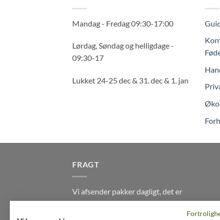
Mandag - Fredag 09:30-17:00
Guid
Kont
Lørdag, Søndag og helligdage -
Føde
09:30-17
Hand
Lukket 24-25 dec & 31. dec & 1. jan
Priv
Økol
Forh
FRAGT
Vi afsender pakker dagligt, det er
din garanti for stabil levering
Fortroligh
indenfor
2-3 dage
på alle pakker -