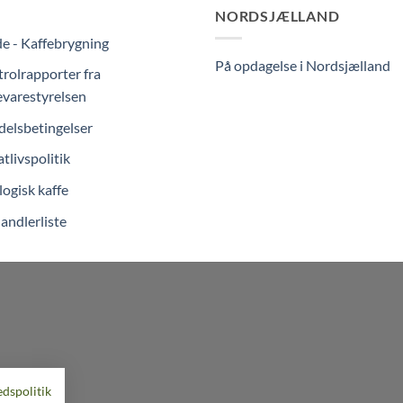
NORDSJÆLLAND
e - Kaffebrygning
På opdagelse i Nordsjælland
rolrapporter fra
varestyrelsen
elsbetingelser
atlivspolitik
ogisk kaffe
andlerliste
edspolitik