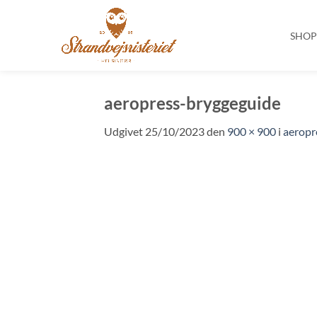
SHO
Fortsæt
til
aeropress-bryggeguide
indhold
Udgivet
25/10/2023
den
900 × 900
i
aeropr