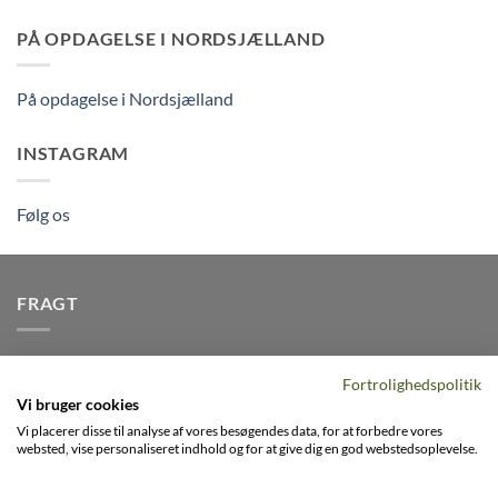
PÅ OPDAGELSE I NORDSJÆLLAND
På opdagelse i Nordsjælland
INSTAGRAM
Følg os
FRAGT
Vi afsender pakker dagligt, det er din garanti for stabil
Fortrolighedspolitik
levering indenfor
2-3 dage
på alle pakker - Husk der er fri
Vi bruger cookies
levering på alle ordre over DKK395
Vi placerer disse til analyse af vores besøgendes data, for at forbedre vores
websted, vise personaliseret indhold og for at give dig en god webstedsoplevelse.
Visa
PayPal
Stripe
MasterCard
Cash