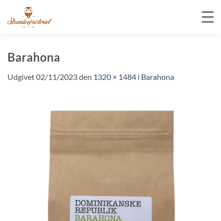
Fortsæt
til
Barahona
indhold
Udgivet
02/11/2023
den
1320 × 1484
i
Barahona