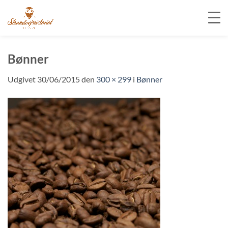
Fortsæt
til
Bønner
indhold
Udgivet
30/06/2015
den
300 × 299
i
Bønner